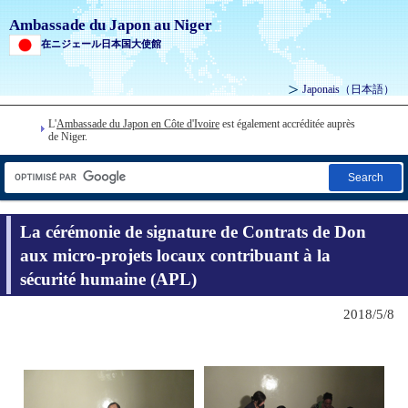
Ambassade du Japon au Niger
在ニジェール日本国大使館
Japonais
（日本語）
L'
Ambassade du Japon en Côte d'Ivoire
est également accréditée auprès
de Niger.
Search
La cérémonie de signature de Contrats de Don
aux micro-projets locaux contribuant à la
sécurité humaine (APL)
2018/5/8