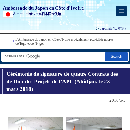
Ambassade du Japon en Côte d'Ivoire
在コートジボワール日本国大使館
Japonais
(日本語)
L'Ambassade du Japon en Côte d'Ivoire est également accréditée auprès
de
Togo
et de l'
Niger
.
Search
Cérémonie de signature de quatre Contrats des
de Don des Projets de l’APL (Abidjan, le 23
mars 2018)
2018/5/3