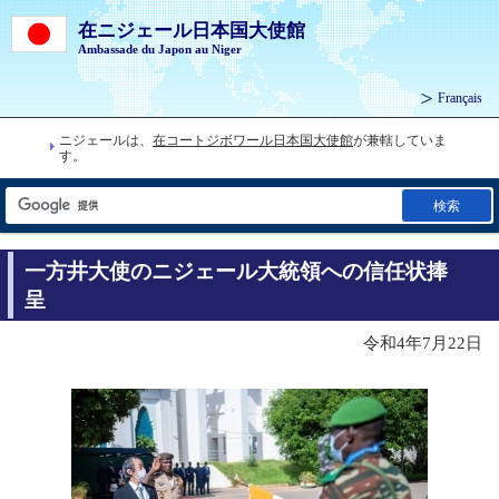
在ニジェール日本国大使館
Ambassade du Japon au Niger
Français
ニジェールは、
在コートジボワール日本国大使館
が兼轄していま
す。
検索
一方井大使のニジェール大統領への信任状捧
呈
令和4年7月22日