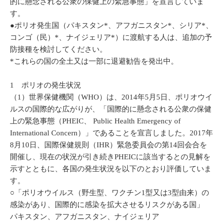
的に懸念される公衆の保健上の緊急事態」を宣言していま
す。
●ポリオ発生国（パキスタン*、アフガニスタン*、シリア*、
コンゴ（民）*、ナイジェリア*）に渡航する人は、追加の予
防接種を検討してください。
*これらの国の全土又は一部に退避勧告を発出中。
1 ポリオの発生状況
（1）世界保健機関（WHO）は、2014年5月5日、ポリオウイ
ルスの国際的な広がりが、「国際的に懸念される公衆の保健
上の緊急事態（PHEIC、 Public Health Emergency of
International Concern）」であることを宣言しました。2017年
8月10日、国際保健規則（IHR）緊急委員会の第14回会合を
開催し、現在の状況が引き続きPHEICに該当するとの見解を
示すとともに、各国の発生状況を以下のとおり評価していま
す。
○「ポリオウイルス（野生型、ワクチン1型又は3型由来）の
感染があり、国際的に感染を拡大させるリスクがある国」
パキスタン、アフガニスタン、ナイジェリア