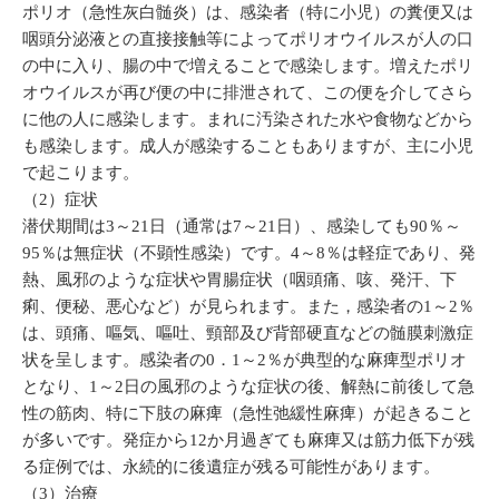
ポリオ（急性灰白髄炎）は、感染者（特に小児）の糞便又は
咽頭分泌液との直接接触等によってポリオウイルスが人の口
の中に入り、腸の中で増えることで感染します。増えたポリ
オウイルスが再び便の中に排泄されて、この便を介してさら
に他の人に感染します。まれに汚染された水や食物などから
も感染します。成人が感染することもありますが、主に小児
で起こります。
（2）症状
潜伏期間は3～21日（通常は7～21日）、感染しても90％～
95％は無症状（不顕性感染）です。4～8％は軽症であり、発
熱、風邪のような症状や胃腸症状（咽頭痛、咳、発汗、下
痢、便秘、悪心など）が見られます。また，感染者の1～2％
は、頭痛、嘔気、嘔吐、頸部及び背部硬直などの髄膜刺激症
状を呈します。感染者の0．1～2％が典型的な麻痺型ポリオ
となり、1～2日の風邪のような症状の後、解熱に前後して急
性の筋肉、特に下肢の麻痺（急性弛緩性麻痺）が起きること
が多いです。発症から12か月過ぎても麻痺又は筋力低下が残
る症例では、永続的に後遺症が残る可能性があります。
（3）治療