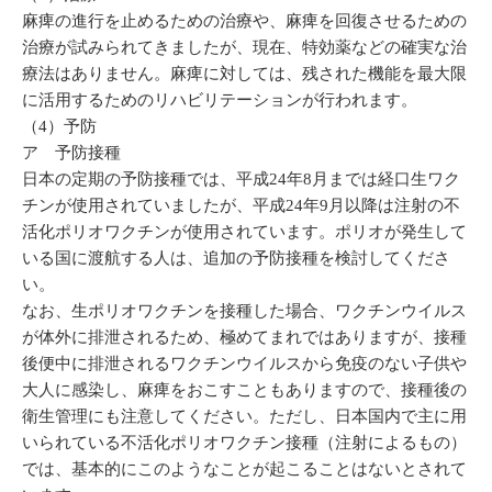
麻痺の進行を止めるための治療や、麻痺を回復させるための
治療が試みられてきましたが、現在、特効薬などの確実な治
療法はありません。麻痺に対しては、残された機能を最大限
に活用するためのリハビリテーションが行われます。
（4）予防
ア 予防接種
日本の定期の予防接種では、平成24年8月までは経口生ワク
チンが使用されていましたが、平成24年9月以降は注射の不
活化ポリオワクチンが使用されています。ポリオが発生して
いる国に渡航する人は、追加の予防接種を検討してくださ
い。
なお、生ポリオワクチンを接種した場合、ワクチンウイルス
が体外に排泄されるため、極めてまれではありますが、接種
後便中に排泄されるワクチンウイルスから免疫のない子供や
大人に感染し、麻痺をおこすこともありますので、接種後の
衛生管理にも注意してください。ただし、日本国内で主に用
いられている不活化ポリオワクチン接種（注射によるもの）
では、基本的にこのようなことが起こることはないとされて