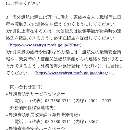
にご照会ください。
3 海外渡航の際には万一に備え，家族や友人，職場等に日
程や渡航先での連絡先を伝えておくようにしてください。
3か月以上滞在する方は，大使館又は総領事館が緊急時の連
絡先を確認できるよう，必ず在留届を提出してください。
（
https://www.ezairyu.mofa.go.jp/RRnet
）
3か月未満の旅行や出張などの際には，渡航先の最新安全情
報や，緊急時の大使館又は総領事館からの連絡を受け取るこ
とができるよう，外務省海外旅行登録「たびレジ」に登録し
てください。（
https://www.ezairyu.mofa.go.jp/tabireg/
）。
（問い合わせ窓口）
○外務省領事サービスセンター
電話：（代表）03-3580-3311（内線）2902、2903
（外務省関係課室連絡先）
○外務省領事局政策課（海外医療情報）
電話：（代表）03-3580-3311（内線）5367
○外務省海外安全ホームページ