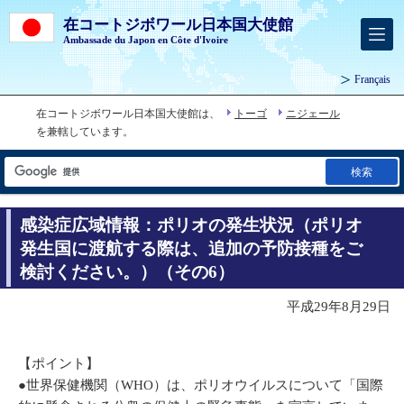
在コートジボワール日本国大使館
Ambassade du Japon en Côte d'Ivoire
Français
在コートジボワール日本国大使館は、
トーゴ
ニジェール
を兼轄しています。
検索
感染症広域情報：ポリオの発生状況（ポリオ
発生国に渡航する際は、追加の予防接種をご
検討ください。）（その6）
平成29年8月29日
【ポイント】
●世界保健機関（WHO）は、ポリオウイルスについて「国際