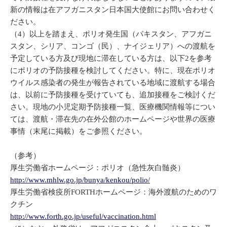
新の情報は在アフガニスタン日本国大使館にお問い合わせく
ださい。
（4）以上を踏まえ、ポリオ発生国（パキスタン、アフガニ
スタン、シリア、コンゴ（民）、ナイジェリア）への渡航を
予定している方及び現地に滞在している方は、以下2を参考
にポリオの予防接種を検討してください。特に、現在ポリオ
ウイルス感染者の発生が報告されている地域に渡航する場合
は、以前に予防接種を受けていても、追加接種をご検討くだ
さい。現地の小児定期予防接種一覧、医療機関情報等につい
ては、渡航・滞在先の在外公館のホームページや世界の医療
事情（末尾に掲載）をご参照ください。
（参考）
厚生労働省ホームページ：ポリオ（急性灰白髄炎）
http://www.mhlw.go.jp/bunya/kenkou/polio/
厚生労働省検疫所FORTHホームページ：海外渡航のためのワ
クチン
http://www.forth.go.jp/useful/vaccination.html