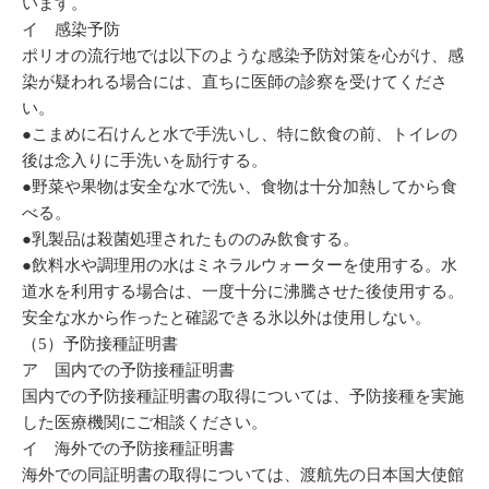
います。
イ 感染予防
ポリオの流行地では以下のような感染予防対策を心がけ、感
染が疑われる場合には、直ちに医師の診察を受けてくださ
い。
●こまめに石けんと水で手洗いし、特に飲食の前、トイレの
後は念入りに手洗いを励行する。
●野菜や果物は安全な水で洗い、食物は十分加熱してから食
べる。
●乳製品は殺菌処理されたもののみ飲食する。
●飲料水や調理用の水はミネラルウォーターを使用する。水
道水を利用する場合は、一度十分に沸騰させた後使用する。
安全な水から作ったと確認できる氷以外は使用しない。
（5）予防接種証明書
ア 国内での予防接種証明書
国内での予防接種証明書の取得については、予防接種を実施
した医療機関にご相談ください。
イ 海外での予防接種証明書
海外での同証明書の取得については、渡航先の日本国大使館