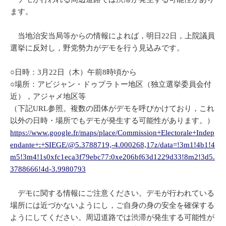
ます。
当地治安当局等からの情報によれば，明日22日，上院議員
選挙に反対し，野党勢力がデモを行う見込みです。
○日時：3月22日（木）午前8時頃から
○場所：アビジャン・ドゥプラトー地区（独立選挙委員会付
近），アジャメ地区等
（下記URL参照。複数の団体がデモを呼びかけており，これ
以外の日時・場所でもデモが発生する可能性があります。）
https://www.google.fr/maps/place/Commission+Electorale+Indep
endante+:+SIEGE/@5.3788719,-4.000268,17z/data=!3m1!4b1!4
m5!3m4!1s0xfc1eca3f79ebc77:0xe206bf63d1229d33!8m2!3d5.
3788666!4d-3.9980793
デモに関する情報にご注意ください。デモが行われている
場所には近づかないようにし，ご自身の身の安全を確保する
ようにしてください。周辺道路では渋滞が発生する可能性が