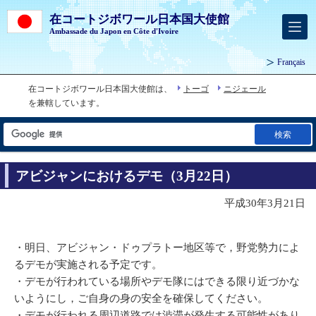
在コートジボワール日本国大使館
Ambassade du Japon en Côte d'Ivoire
Français
在コートジボワール日本国大使館は、
トーゴ
ニジェール
を兼轄しています。
検索
アビジャンにおけるデモ（3月22日）
平成30年3月21日
・明日、アビジャン・ドゥプラトー地区等で，野党勢力によ
るデモが実施される予定です。
・デモが行われている場所やデモ隊にはできる限り近づかな
いようにし，ご自身の身の安全を確保してください。
・デモが行われる周辺道路では渋滞が発生する可能性があり