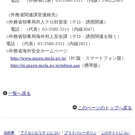
電話：（外務省代表）03-3580-3311 （内線）2902,2903
（外務省関連課室連絡先）
○外務省領事局邦人テロ対策室（テロ・誘拐関連）
電話：（代表）03-3580-3311（内線3047）
○外務省領事局海外邦人安全課（テロ・誘拐関連を除く）
電話：（代表）03-3580-3311（内線2851）
○外務省海外安全ホームページ
http://www.anzen.mofa.go.jp/
（PC版・スマートフォン版）
http://m.anzen.mofa.go.jp/mbtop.asp
（携帯版）
一覧へ戻る
このページのトップへ戻る
/
/
/
法的事
アクセシビリティについ
プライバシーポリシ
このサイトについ