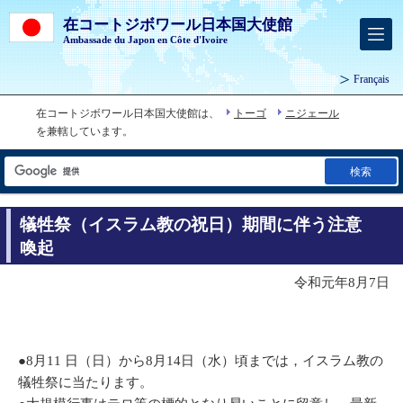
在コートジボワール日本国大使館
Ambassade du Japon en Côte d'Ivoire
Français
在コートジボワール日本国大使館は、
トーゴ
ニジェール
を兼轄しています。
検索
犠牲祭（イスラム教の祝日）期間に伴う注意
喚起
令和元年8月7日
●8月11 日（日）から8月14日（水）頃までは，イスラム教の
犠牲祭に当たります。