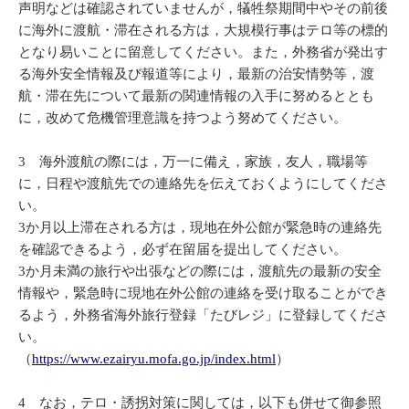
声明などは確認されていませんが，犠牲祭期間中やその前後
に海外に渡航・滞在される方は，大規模行事はテロ等の標的
となり易いことに留意してください。また，外務省が発出す
る海外安全情報及び報道等により，最新の治安情勢等，渡
航・滞在先について最新の関連情報の入手に努めるととも
に，改めて危機管理意識を持つよう努めてください。
3 海外渡航の際には，万一に備え，家族，友人，職場等
に，日程や渡航先での連絡先を伝えておくようにしてくださ
い。
3か月以上滞在される方は，現地在外公館が緊急時の連絡先
を確認できるよう，必ず在留届を提出してください。
3か月未満の旅行や出張などの際には，渡航先の最新の安全
情報や，緊急時に現地在外公館の連絡を受け取ることができ
るよう，外務省海外旅行登録「たびレジ」に登録してくださ
い。
（
https://www.ezairyu.mofa.go.jp/index.html
）
4 なお，テロ・誘拐対策に関しては，以下も併せて御参照