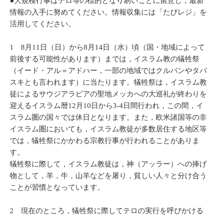
●大規模行事はテロ等の標的となり易いことに留意し，最新
情報の入手に努めてください。情報収集には「たびレジ」を
活用してください。
1 8月11日（日）から8月14日（水）頃（国・地域によって
前後する可能性があります）までは，イスラム教の犠牲祭
（イード・アル＝アドハー，一部の地域ではクルバンやタバ
スキとも言われます）に当たります。犠牲祭は，イスラム教
徒によるサウジアラビアの聖地メッカへの大巡礼が終わりを
迎えるイスラム暦12月10日から3-4日間行われ，この間，イ
スラム圏の国々では休日となります。また，欧米諸国等の非
イスラム圏においても，イスラム教徒が多数居住する地区等
では，犠牲祭にかかわる宗教行事が行われることがありま
す。
犠牲祭に際して，イスラム教徒は，神（アッラー）への捧げ
物として，羊，牛，山羊などを屠り，貧しい人々と分け合う
ことが習慣となっています。
2 現在のところ，犠牲祭に際してテロの実行を呼びかける