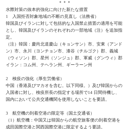
＊＊＊
水際対策の抜本的強化に向けた新たな措置
1 入国拒否対象地域の不断の見直し（法務省）
韓国及びイランに対して包括的な入国禁止措置の適用を可能
とし、韓国及びイランのそれぞれの一部地域（注）を追加指
定。
（注）韓国：慶尚北道慶山（キョンサン）市、安東（アンド
ン）市、永川（ヨンチョン市、漆谷（チルゴク）郡、義城
（ウィソン）郡、星州（ソンジュ）郡、軍威（グンウィ）郡
イラン：コム州、テヘラン州、ギーラーン州
2 検疫の強化（厚生労働省）
中国（香港及びマカオを含む。以下同様。）及び韓国からの
入国者に対し、検疫所長の指定する場所で14 日間待機し、
国内において公共交通機関を使用しないことを要請。
3 航空機の到着空港の限定等（国土交通省）
（1）航空機：中国又は韓国からの航空旅客便の到着空港を
成田国際空港と関西国際空港に限定するよう要請。