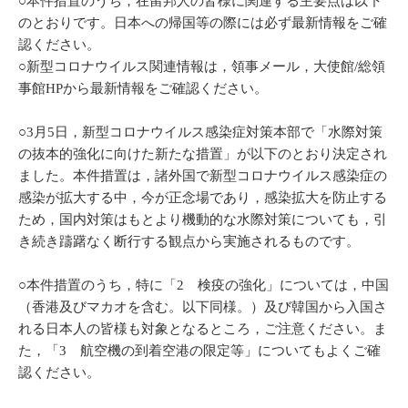
○本件措置のうち，在留邦人の皆様に関連する主要点は以下
のとおりです。日本への帰国等の際には必ず最新情報をご確
認ください。
○新型コロナウイルス関連情報は，領事メール，大使館/総領
事館HPから最新情報をご確認ください。
○3月5日，新型コロナウイルス感染症対策本部で「水際対策
の抜本的強化に向けた新たな措置」が以下のとおり決定され
ました。本件措置は，諸外国で新型コロナウイルス感染症の
感染が拡大する中，今が正念場であり，感染拡大を防止する
ため，国内対策はもとより機動的な水際対策についても，引
き続き躊躇なく断行する観点から実施されるものです。
○本件措置のうち，特に「2 検疫の強化」については，中国
（香港及びマカオを含む。以下同様。）及び韓国から入国さ
れる日本人の皆様も対象となるところ，ご注意ください。ま
た，「3 航空機の到着空港の限定等」についてもよくご確
認ください。