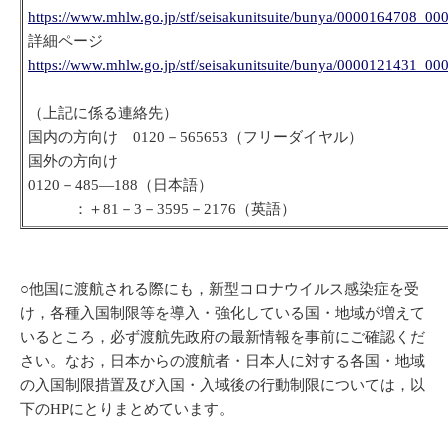
https://www.mhlw.go.jp/stf/seisakunitsuite/bunya/0000164708_00
詳細ページ
https://www.mhlw.go.jp/stf/seisakunitsuite/bunya/0000121431_00
（上記に係る連絡先）
国内の方向け 0120－565653（フリーダイヤル）
国外の方向け
0120－485―188（日本語）
：＋81－3－3595－2176（英語）
○他国に渡航される際にも，新型コロナウイルス感染症を受
け，各種入国制限等を導入・強化している国・地域が増えて
いるところ，必ず渡航先政府の最新情報を事前にご確認くだ
さい。なお，日本からの渡航者・日本人に対する各国・地域
の入国制限措置及び入国・入域後の行動制限については，以
下のHPにとりまとめています。