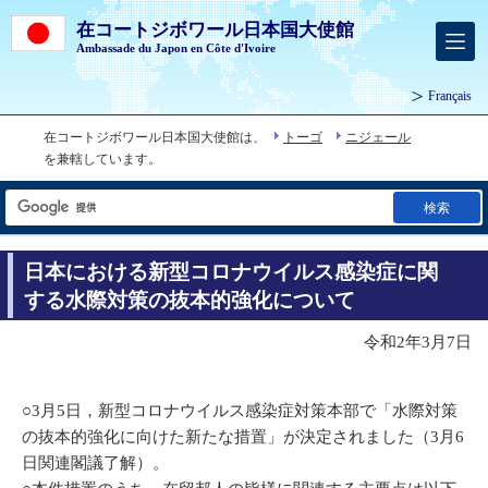
在コートジボワール日本国大使館
Ambassade du Japon en Côte d'Ivoire
Français
在コートジボワール日本国大使館は、
トーゴ
ニジェール
を兼轄しています。
検索
日本における新型コロナウイルス感染症に関
する水際対策の抜本的強化について
令和2年3月7日
○3月5日，新型コロナウイルス感染症対策本部で「水際対策
の抜本的強化に向けた新たな措置」が決定されました（3月6
日関連閣議了解）。