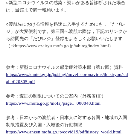
○新型コロナウイルスの感染・疑いがある旨診断された場合
は，当館まで御一報願います。
○渡航先における情報を迅速に入手するためにも，「たびレ
ジ」が大変便利です。第三国へ渡航の際は，下記のリンクか
ら訪問先の「たびレジ」登録をよろしくお願いいたします
（⇒https://www.ezairyu.mofa.go.jp/tabireg/index.html）
参考：新型コロナウイルス感染症対策本部（第17回）資料
https://www.kantei.go.jp/jp/singi/novel_coronavirus/th_siryou/sid
ai_r020305.pdf
参考：査証の制限についてのご案内（外務省HP）
https://www.mofa.go.jp/mofaj/page1_000848.html
参考：日本からの渡航者・日本人に対する各国・地域の入国
制限措置及び入国・入域後の行動制限
https://www.anzen.mofa.go.jp/covid19/pdfhistory_world.html