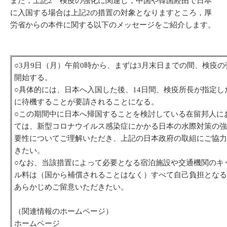
また，上記2 検疫の強化に関連し，中国や韓国経由で日本
に入国する場合は上記2の措置の対象となりますところ，厚
労省からの本件に関する以下のメッセージをご紹介します。
○3月9日（月）午前0時から、まずは3月末日までの間、検疫の
開始する。
○具体的には、日本へ入国した後、14日間、検疫所長が指定し
に待機することが要請されることになる。
○この期間中に日本へ帰国することを検討している在留邦人に
ては、新型コロナウイルス感染症にかかる日本の水際対策の強
要性についてご理解いただき、上記の日本政府の取組にご協力
きたい。
○なお、当該措置によって必要となる宿泊施設や交通機関のキ
ル料は（国から補償されることはなく）すべて自己負担となる
あらかじめご留意いただきたい。
（関連情報のホームページ）
ホームページ