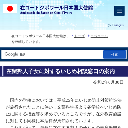
在コートジボワール日本国大使館
Ambassade du Japon en Côte d'Ivoire
Français
在コートジボワール日本国大使館は、
トーゴ
ニジェール
を兼轄しています。
検索
在留邦人子女に対するいじめ相談窓口の案内
令和2年6月30日
国内の学校においては，平成25年にいじめ防止対策推進法
が施行されたことに伴い，文部科学省より各学校へいじめ防
止に関する措置等を求めているところですが，在外教育施設
に対しても同様に本法律が周知されています。
これを受けて，海外に在住する邦人の子女への教育振興を