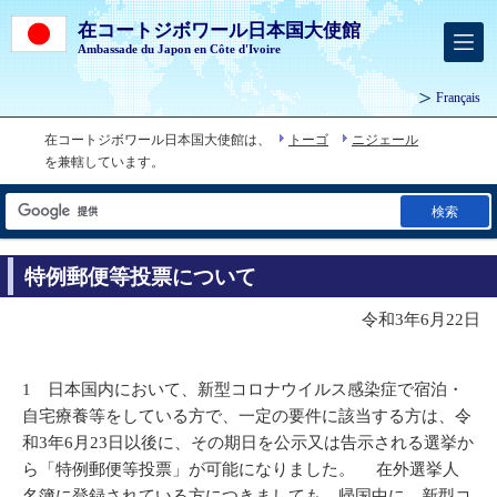
在コートジボワール日本国大使館
Ambassade du Japon en Côte d'Ivoire
Français
在コートジボワール日本国大使館は、
トーゴ
ニジェール
を兼轄しています。
検索
特例郵便等投票について
令和3年6月22日
1 日本国内において、新型コロナウイルス感染症で宿泊・
自宅療養等をしている方で、一定の要件に該当する方は、令
和3年6月23日以後に、その期日を公示又は告示される選挙か
ら「特例郵便等投票」が可能になりました。 在外選挙人
名簿に登録されている方につきましても、帰国中に、新型コ