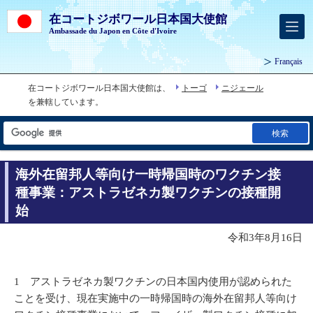
在コートジボワール日本国大使館
Ambassade du Japon en Côte d'Ivoire
Français
在コートジボワール日本国大使館は、
トーゴ
ニジェール
を兼轄しています。
検索
海外在留邦人等向け一時帰国時のワクチン接
種事業：アストラゼネカ製ワクチンの接種開
始
令和3年8月16日
1 アストラゼネカ製ワクチンの日本国内使用が認められた
ことを受け、現在実施中の一時帰国時の海外在留邦人等向け