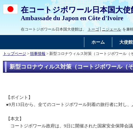
在コートジボワール日本国大使
Ambassade du Japon en Côte d'Ivoire
在コートジボワール日本国大使館は、
トーゴ
ニジェール
を兼
ホーム
大使館
トップページ
>
領事情報
> 新型コロナウィルス対策（コートジボワール（そ
新型コロナウィルス対策（コートジボワール（そ
【ポイント】
●9月13日から、全てのコートジボワール到着の旅行者に対し
【本文】
コートジボワール政府は、9日に開催された国家安全保障会議