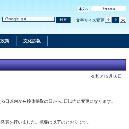
Français
本文へ
大
検索
中
文字サイズ変更
小
交政策
文化広報
令和3年9月10日
が5日以内から検体採取の日から3日以内に変更になります。
発表を行いました。概要は以下のとおりです。