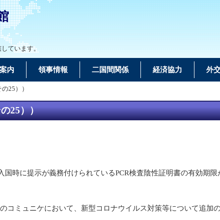
館
轄しています。
案内
領事情報
二国間関係
経済協力
外
の25））
の25））
、入国時に提示が義務付けられているPCR検査陰性証明書の有効期限
のコミュニケにおいて、新型コロナウイルス対策等について追加の