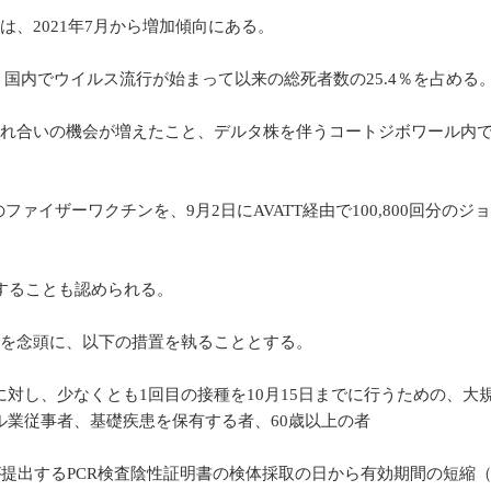
、2021年7月から増加傾向にある。
字は、国内でウイルス流行が始まって以来の総死者数の25.4％を占め
触れ合いの機会が増えたこと、デルタ株を伴うコートジボワール内
0回分のファイザーワクチンを、9月2日にAVATT経由で100,800
することも認められる。
圏を念頭に、以下の措置を執ることとする。
対し、少なくとも1回目の接種を10月15日までに行うための、大
業従事者、基礎疾患を保有する者、60歳以上の者
提出するPCR検査陰性証明書の検体採取の日から有効期間の短縮（