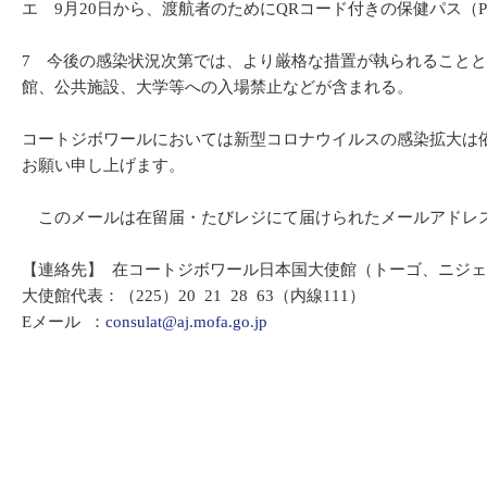
エ 9月20日から、渡航者のためにQRコード付きの保健パス（
7 今後の感染状況次第では、より厳格な措置が執られることと
館、公共施設、大学等への入場禁止などが含まれる。
コートジボワールにおいては新型コロナウイルスの感染拡大は
お願い申し上げます。
このメールは在留届・たびレジにて届けられたメールアドレ
【連絡先】 在コートジボワール日本国大使館（トーゴ、ニジ
大使館代表：（225）20 21 28 63（内線111）
Eメール ：
consulat@aj.mofa.go.jp