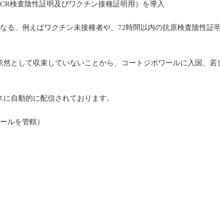
PCR検査陰性証明及びワクチン接種証明用）を導入
なる。例えばワクチン未接種者や、72時間以内の抗原検査陰性証明
依然として収束していないことから、コートジボワールに入国、若
スに自動的に配信されております。
ェールを管轄）