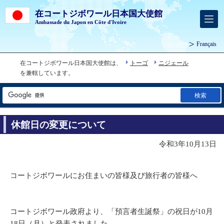
在コートジボワール日本国大使館
Ambassade du Japon en Côte d'Ivoire
Français
在コートジボワール日本国大使館は、
トーゴ
ニジェール
を兼轄しています。
検索
休館日の変更について
令和3年10月13日
コートジボワールにお住まいの皆様及び旅行者の皆様へ
コートジボワール政府より、「預言者生誕祭」の祝日が10月
18日（月）と発表されました。