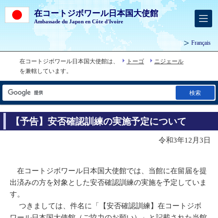
在コートジボワール日本国大使館
Ambassade du Japon en Côte d'Ivoire
Français
在コートジボワール日本国大使館は、
トーゴ
ニジェール
を兼轄しています。
検索
【予告】安否確認訓練の実施予定について
令和3年12月3日
在コートジボワール日本国大使館では、当館に在留届を提
出済みの方を対象とした安否確認訓練の実施を予定していま
す。
つきましては、件名に「【安否確認訓練】在コートジボ
ワール日本国大使館（ご協力のお願い）」と記載された当館