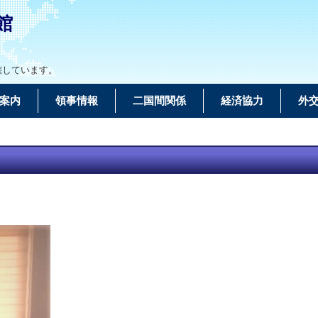
館
轄しています。
案内
領事情報
二国間関係
経済協力
外