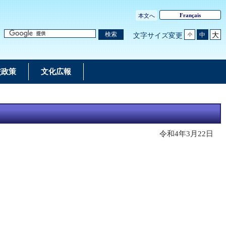
Français
本文へ
大
検索
中
文字サイズ変更
小
交政策
文化広報
令和4年3月22日