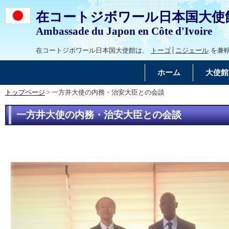
在コートジボワール日本国大使
Ambassade du Japon en Côte d'Ivoire
在コートジボワール日本国大使館は、
トーゴ
ニジェール
を兼
ホーム
大使館
トップページ
> 一方井大使の内務・治安大臣との会談
一方井大使の内務・治安大臣との会談