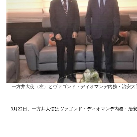
一方井大使（左）とヴァゴンド・ディオマンデ内務・治安大
3
月
22
日、一方井大使はヴァゴンド・ディオマンデ内務・治