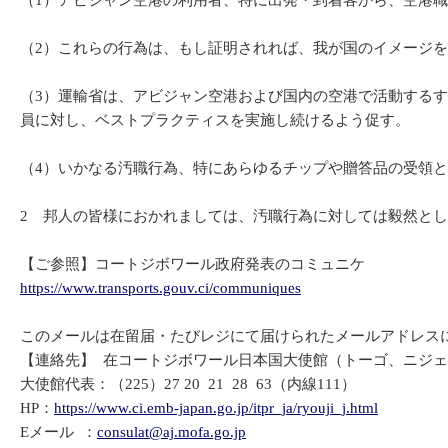
（1）アビジャン空港の利用者、特に出発・到着客から、空港
（2）これらの行為は、もし証明されれば、我が国のイメージ
（3）運輸省は、アビジャン空港および国内の空港で活動する
員に対し、ベストプラクティスを実施し続けるよう促す。
（4）いかなる汚職行為、特にあらゆるチップや贈答品の受領
2 邦人の皆様におかれましては、汚職行為に対しては毅然と
【ご参照】コートジボワール政府発表のコミュニケ
https://www.transports.gouv.ci/communiques
このメールは在留届・たびレジにて届けられたメールアドレス
【連絡先】 在コートジボワール日本国大使館（トーゴ、ニジ
大使館代表：（225）27 20 21 28 63（内線111）
HP：
https://www.ci.emb-japan.go.jp/itpr_ja/ryouji_j.html
Eメール ：
consulat@aj.mofa.go.jp