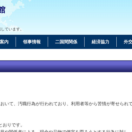
館
轄しています。
案内
領事情報
二国間関係
経済協力
外
において、汚職行為が行われており、利用者等から苦情が寄せられ
とおりです。