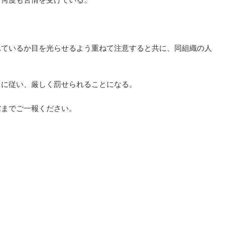
、何度も苦情を受けている。
れているか目を光らせるよう重ねて注意すると共に、同組織の人
きに従い、厳しく罰せられることになる。
館までご一報ください。