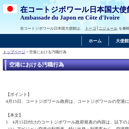
在コートジボワール日本国大使
Ambassade du Japon en Côte d'Ivoire
在コートジボワール日本国大使館は、
トーゴ
ニジェール
を兼
ホーム
大使館
トップページ
> 空港における汚職行為
空港における汚職行為
【ポイント】
4月15日、コートジボワール政府は、コートジボワールの空港
【本文】
1 4月15日付けのコートジボワール政府発表の内容は、以下の