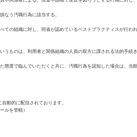
職員や関係者による、現金や品物で便宜を図ろうとする行為に対し
を損なう汚職行為に該当する。
すべての組織に対し、同省が認めているベストプラクティスが行わ
というものは、利用者と関係組織の人員の双方に課される法的手続
した態度で臨んでいただくと共に、汚職行為を認知した場合は、当
に自動的に配信されております。
ェールを管轄）