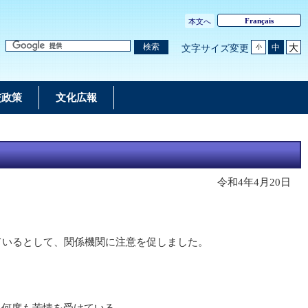
Français
本文へ
大
検索
中
文字サイズ変更
小
交政策
文化広報
令和4年4月20日
ているとして、関係機関に注意を促しました。