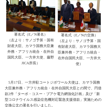
署名式（E／N署名）
署名式（E／Nの交換）
（左より：サノゴ予算・国有
（左より：サノゴ予算・国
財産大臣、カマラ国務大臣兼
有財産大臣、カマラ国務大
外務・アフリカ統合・在外自
臣兼外務・アフリカ統合・
国民大臣、一方井大使、藤野
在外自国民大臣、一方井大
JICA所長）
使）
5月17日、一方井駐コートジボワール大使は、カマラ国務
大臣兼外務・アフリカ統合・在外自国民大臣との間で、円借
款2件「ターボ・コスー・ブアケ電力網強化計画」及び「新
型コロナウイルス感染症危機対応緊急支援借款」実施ための
交換公文の署名を行いました。