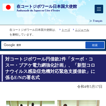
在コートジボワール日本国大使館
Ambassade du Japon en Côte d'Ivoire
Français
在コートジボワール日本国大使館は、
トーゴ
ニジェール
を兼轄しています。
検索
対コートジボワール円借款2件「ターボ・コ
スー・ブアケ電力網強化計画」、「新型コロ
ナウイルス感染症危機対応緊急支援借款」に
係るE/Nの署名式
令和4年5月17日