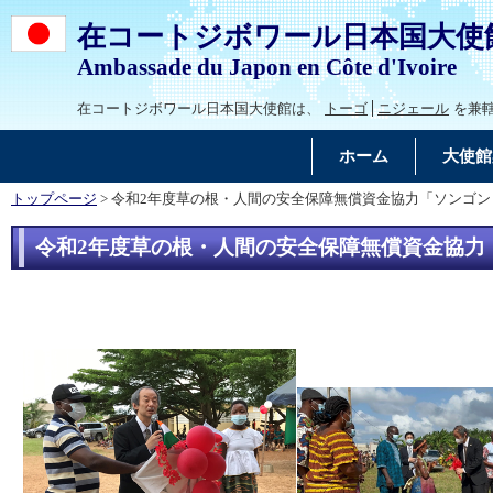
在コートジボワール日本国大使
Ambassade du Japon en Côte d'Ivoire
在コートジボワール日本国大使館は、
トーゴ
ニジェール
を兼
ホーム
大使館
トップページ
> 令和2年度草の根・人間の安全保障無償資金協力「ソンゴ
令和2年度草の根・人間の安全保障無償資金協力