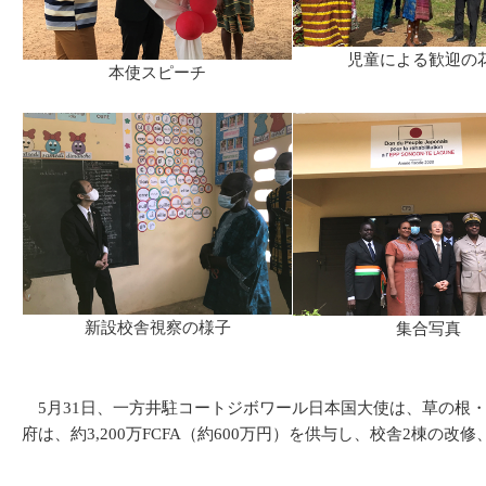
児童による歓迎の
本使スピーチ
新設校舎視察の様子
集合写真
5月31日、一方井駐コートジボワール日本国大使は、草の根
府は、約3,200万FCFA（約600万円）を供与し、校舎2棟