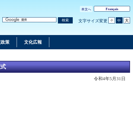
Français
本文へ
大
検索
中
文字サイズ変更
小
交政策
文化広報
渡式
令和4年5月31日