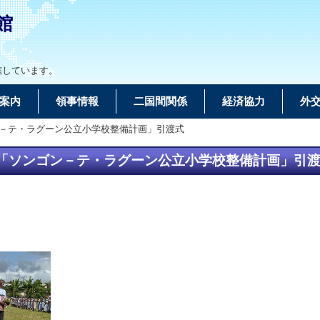
館
轄しています。
案内
領事情報
二国間関係
経済協力
外
ン－テ・ラグーン公立小学校整備計画」引渡式
「ソンゴン－テ・ラグーン公立小学校整備計画」引