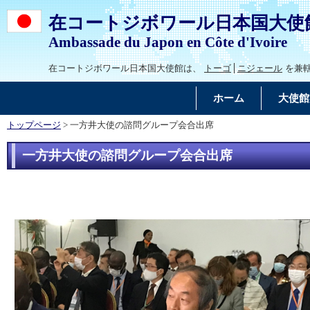
在コートジボワール日本国大使
Ambassade du Japon en Côte d'Ivoire
在コートジボワール日本国大使館は、
トーゴ
ニジェール
を兼
ホーム
大使館
トップページ
> 一方井大使の諮問グループ会合出席
一方井大使の諮問グループ会合出席