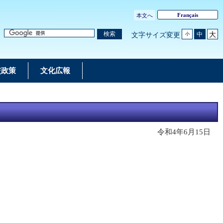
Français
本文へ
大
検索
中
文字サイズ変更
小
交政策
文化広報
令和4年6月15日