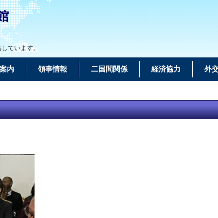
館
轄しています。
案内
領事情報
二国間関係
経済協力
外