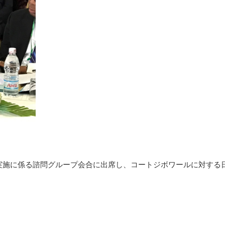
025実施に係る諮問グループ会合に出席し、コートジボワールに対す