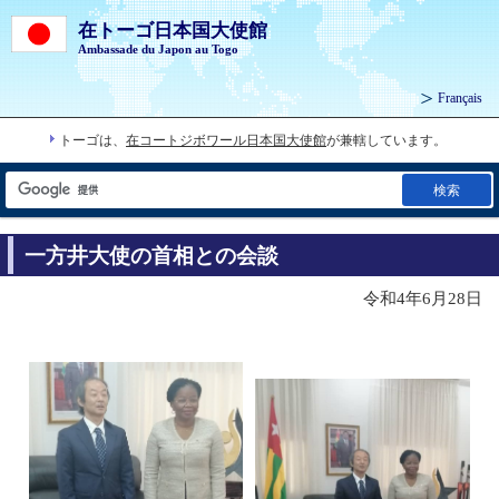
在トーゴ日本国大使館
Ambassade du Japon au Togo
Français
トーゴは、
在コートジボワール日本国大使館
が兼轄しています。
検索
一方井大使の首相との会談
令和4年6月28日