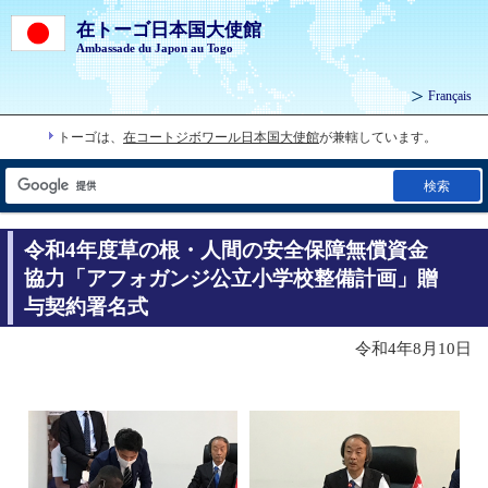
在トーゴ日本国大使館
Ambassade du Japon au Togo
Français
トーゴは、
在コートジボワール日本国大使館
が兼轄しています。
検索
令和4年度草の根・人間の安全保障無償資金
協力「アフォガンジ公立小学校整備計画」贈
与契約署名式
令和4年8月10日