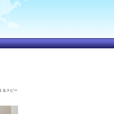
。
よるスピー