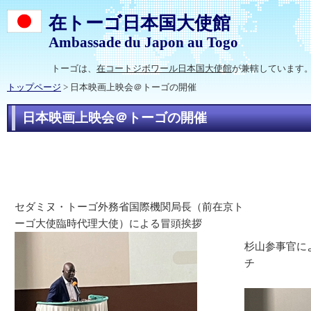
在トーゴ日本国大使館
Ambassade du Japon au Togo
トーゴは、
在コートジボワール日本国大使館
が兼轄しています
トップページ
> 日本映画上映会＠トーゴの開催
日本映画上映会＠トーゴの開催
セダミヌ・トーゴ外務省国際機関局長（前在京ト
ーゴ大使臨時代理大使）による冒頭挨拶
杉山参事官に
チ