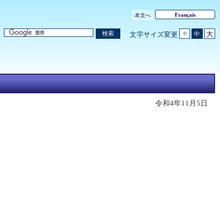
Français
本文へ
大
検索
中
文字サイズ変更
小
令和4年11月5日