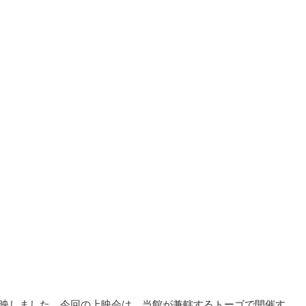
上映しました。今回の上映会は、当館が兼轄するトーゴで開催す