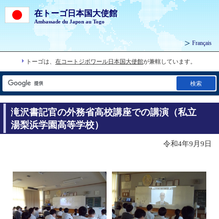
在トーゴ日本国大使館
Ambassade du Japon au Togo
Français
トーゴは、
在コートジボワール日本国大使館
が兼轄しています。
検索
滝沢書記官の外務省高校講座での講演（私立
湯梨浜学園高等学校）
令和4年9月9日