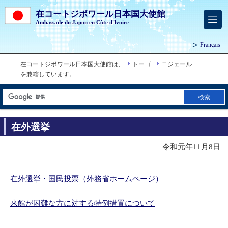
在コートジボワール日本国大使館
Ambassade du Japon en Côte d'Ivoire
Français
在コートジボワール日本国大使館は、
トーゴ
ニジェール
を兼轄しています。
検索
在外選挙
令和元年11月8日
在外選挙・国民投票（外務省ホームページ）
来館が困難な方に対する特例措置について