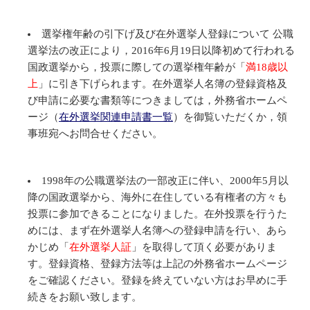
選挙権年齢の引下げ及び在外選挙人登録について 公職
選挙法の改正により，2016年6月19日以降初めて行われる
国政選挙から，投票に際しての選挙権年齢が「
満18歳以
上
」に引き下げられます。在外選挙人名簿の登録資格及
び申請に必要な書類等につきましては，外務省ホームペ
ージ（
在外選挙関連申請書一覧
）を御覧いただくか，領
事班宛へお問合せください。
1998年の公職選挙法の一部改正に伴い、2000年5月以
降の国政選挙から、海外に在住している有権者の方々も
投票に参加できることになりました。在外投票を行うた
めには、まず在外選挙人名簿への登録申請を行い、あら
かじめ「
在外選挙人証
」を取得して頂く必要がありま
す。登録資格、登録方法等は上記の外務省ホームページ
をご確認ください。登録を終えていない方はお早めに手
続きをお願い致します。